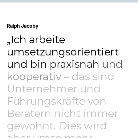
Ralph Jacoby
„Ich
arbeite
umsetzungsorientiert
und
bin
praxisnah
und
kooperativ
–
das
sind
Unternehmer
und
Führungskräfte
von
Beratern
nicht
immer
gewohnt.
Dies
wird
aber
umso
mehr